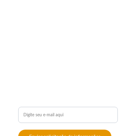
CONTATOS
contato@ecofinancas.com.br
+55 11 91477-2662
Informe seu e-mail para contato