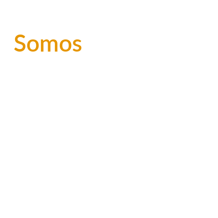
 
Somos
lificada proporciona clareza e controle 
itindo decisões estratégicas que 
rescimento do seu negócio com 
em resultados.