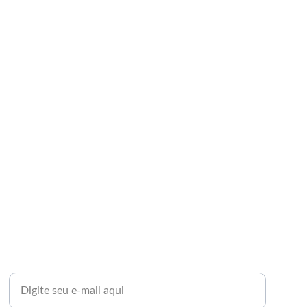
a para
+60%
de crescimento dos clientes
Informe seu e-mail para contato