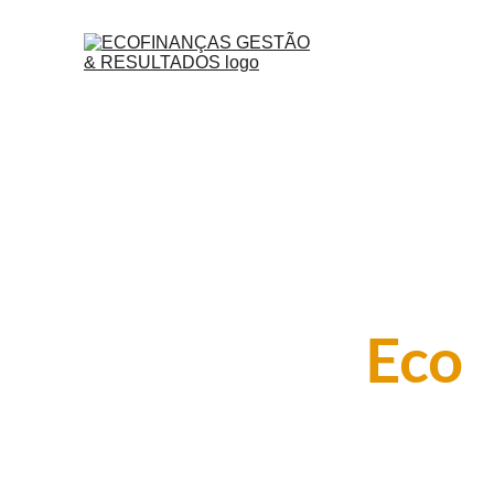
Conheça a
Eco
Na Ecofinanças, oferecemos BPO financeiro para 
pequenas e médias empresas, garantindo controle e 
agilidade nos processos financeiros com tecnologia 