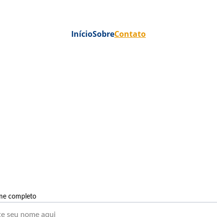
Início
Sobre
Contato
Fale Conosco
Entre em contato para soluções financeiras 
personalizadas e eficientes.
me completo