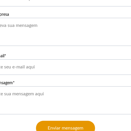
presa
ail*
nsagem*
Enviar mensagem